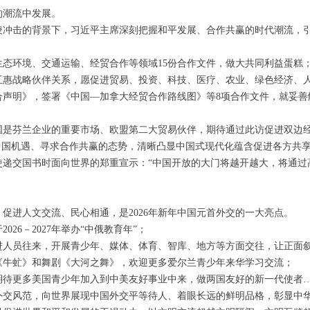
的潮流中发展。
凌冲击的背景下，习近平主席深刻把握和平发展、合作共赢的时代潮流，
态环境、交通运输、经贸合作等领域15份合作文件，做大共同利益蛋糕
互惠战略伙伴关系，愿促进贸易、投资、科技、医疗、农业、绿色经济、
合声明》，签署《中国—加拿大经贸合作路线图》等8项合作文件，就妥善
国是芬兰企业的重要市场、欧盟第二大贸易伙伴，期待通过此访促进双边
中国机遇、寻求合作共赢的态势，清晰凸显中国式现代化蕴含促进各方共
使递交国书时面向世界的郑重宣示：“中国开放的大门将越开越大，将通
促进人文交流、民心相通，是2026年新年中国元首外交的一大亮点。
26－2027年举办“中俄教育年”；
进人员往来，开展青少年、媒体、体育、智库、地方等方面交往，让正面
《牛虻》和舞剧《大河之舞》，欢迎更多爱尔兰青少年来华学习交流；
期待更多美国青少年加入到中美友好事业中来，做两国友好的新一代使者
外交风范，向世界展现中国外交平等待人、着眼长远的鲜明品格，彰显中