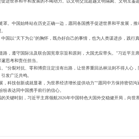
是促进世界和平和发展的不竭动力。以文明交流超越文明隔阂、文明互鉴
笼罩。中国始终站在历史正确一边，愿同各国携手促进世界和平发展，推
照。
中国以“天下为公”的胸怀，既办好自己的事情，也为人类谋进步，践行真
道路，遵守国际法及联合国宪章宗旨和原则，大国尤应带头。”习近平主
深邃思考和责任担当。
。“分裂对抗、零和博弈注定没有出路，让世界重回丛林法则不得人心，
，引发广泛共鸣。
展，科技创新成就显著，为世界经济增长提供动力”“愿同中方保持密切
纷纷表达同中国携手前行的信心。
的关键时刻，习近平主席领航2026年中国特色大国外交稳健开局，向世