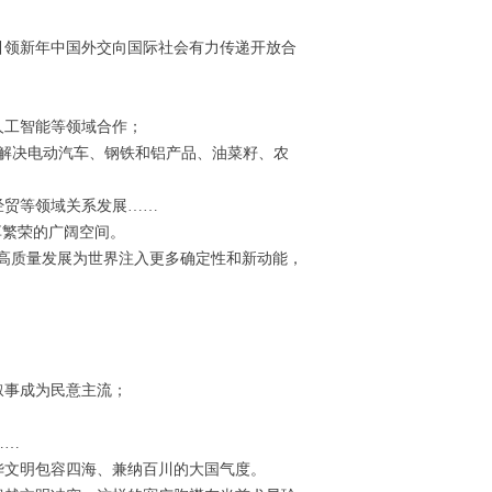
引领新年中国外交向国际社会有力传递开放合
；
人工智能等领域合作；
解决电动汽车、钢铁和铝产品、油菜籽、农
经贸等领域关系发展……
享繁荣的广阔空间。
过高质量发展为世界注入更多确定性和新动能，
叙事成为民意主流；
……
华文明包容四海、兼纳百川的大国气度。