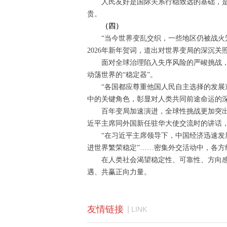
人民友好是国际关系行稳致远的基础，
贵。
（四）
“当今世界变乱交织，一些地区仍被战火
2026年新年贺词，道出对世界变局的深沉关
面对全球治理陷入失序风险的严峻挑战，
动荡世界的“稳定器”。
“各国都应尊重他国人民自主选择的发展
中的关键角色，彰显对人类共同前途命运的
百年变局加速演进，全球性挑战更加突出
近平主席同外国新任驻华大使交流时的讲话
“在习近平主席领导下，中国经济迅速发
进世界繁荣稳定”……密集外交活动中，各方
在人类社会渴望稳定性、可靠性、方向感
遇、共赢正向力量。
友情链接
|
LINK