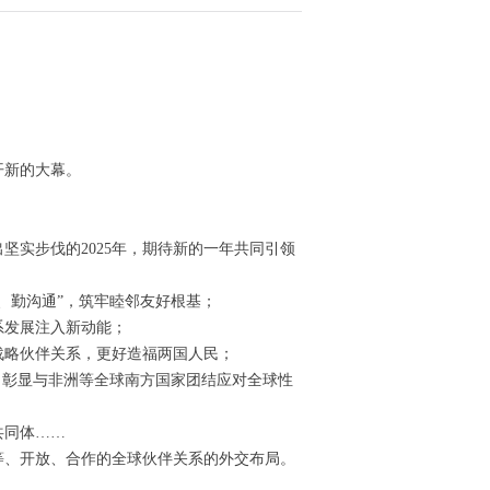
开新的大幕。
实步伐的2025年，期待新的一年共同引领
、勤沟通”，筑牢睦邻友好根基；
系发展注入新动能；
战略伙伴关系，更好造福两国人民；
，彰显与非洲等全球南方国家团结应对全球性
共同体……
等、开放、合作的全球伙伴关系的外交布局。