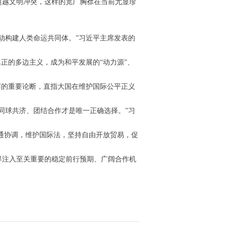
超越文明冲突，这样的宽广胸襟在当前尤显珍
动构建人类命运共同体。”习近平主席发表的
正的多边主义，成为和平发展的“动力源”、
席的重要论断，直指大国在维护国际公平正义
同球共济、团结合作才是唯一正确选择。”习
沟通协调，维护国际法，坚持自由开放贸易，促
界注入至关重要的稳定前行预期、广阔合作机