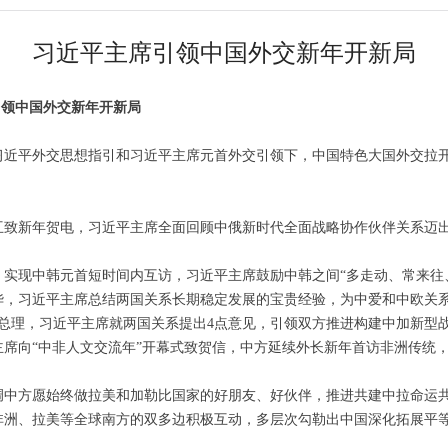
习近平主席引领中国外交新年开新局
引领中国外交新年开新局
在习近平外交思想指引和习近平主席元首外交引领下，中国特色大国外交拉
致新年贺电，习近平主席全面回顾中俄新时代全面战略协作伙伴关系迈出坚
实现中韩元首短时间内互访，习近平主席鼓励中韩之间“多走动、常来往
华，习近平主席总结两国关系长期稳定发展的宝贵经验，为中爱和中欧关
大总理，习近平主席就两国关系提出4点意见，引领双方推进构建中加新型
主席向“中非人文交流年”开幕式致贺信，中方延续外长新年首访非洲传统
调中方愿始终做拉美和加勒比国家的好朋友、好伙伴，推进共建中拉命运
非洲、拉美等全球南方的双多边积极互动，多层次勾勒出中国深化拓展平