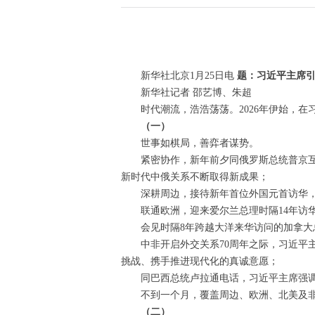
新华社北京1月25日电
题：习近平主席
新华社记者 邵艺博、朱超
时代潮流，浩浩荡荡。2026年伊始，
（一）
世事如棋局，善弈者谋势。
紧密协作，新年前夕同俄罗斯总统普京互
新时代中俄关系不断取得新成果；
深耕周边，接待新年首位外国元首访华，
联通欧洲，迎来爱尔兰总理时隔14年访
会见时隔8年跨越大洋来华访问的加拿
中非开启外交关系70周年之际，习近平
挑战、携手推进现代化的真诚意愿；
同巴西总统卢拉通电话，习近平主席强
不到一个月，覆盖周边、欧洲、北美及
（二）