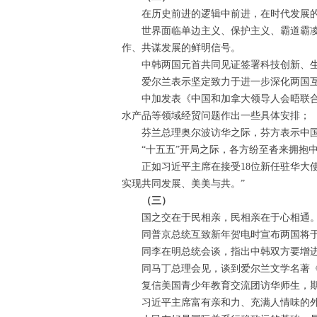
在历史前进的逻辑中前进，在时代发展
世界面临单边主义、保护主义、霸道霸
作、共谋发展的鲜明信号。
中韩两国元首共同见证签署科技创新、生
爱尔兰表示坚定致力于进一步深化两国
中加发表《中国和加拿大领导人会晤联
水产品等领域经贸问题作出一些具体安排；
芬兰总理奥尔波访华之际，芬方表示中
“十五五”开局之际，各方纷至沓来拥抱
正如习近平主席在接受18位新任驻华大
实现共同发展、美美与共。”
（三）
国之交在于民相亲，民相亲在于心相通。
同普京总统互致新年贺电时宣布两国将于20
同李在明总统会谈，指出中韩双方要增
同马丁总理会见，谈到爱尔兰文学名著
复信美国青少年教育交流团访华师生，
习近平主席富有亲和力、充满人情味的