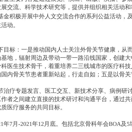
发展交流、科学技术研究等，提供并组织相关活动和
基金
积极开展中外人文交流合作的系列公益活动，
益活动
。
下目标：一是推动国内人士关注外骨关节健康，从
为基地，辐射周边及带动一带一路沿线国家，创建大
骨科医生技术骨干，着重培养二三线城市的医疗科技
的国内骨关节患者重新站起，行走自如；五是以骨关
节治疗专题
发言、医工交互、
新技术分享、
病例研
工作者之间建立直接的技术研讨和沟通平台，通过共
优质医疗服务的共同目标。
21年
7
月
-2021年12月底
。
包括北京骨科年会
BOA及